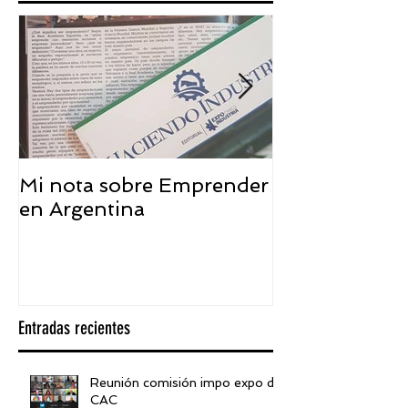
Mi nota sobre Emprender
¿Qué significa
en Argentina
embajador ASEA
visión desde 
Entradas recientes
Reunión comisión impo expo de
CAC