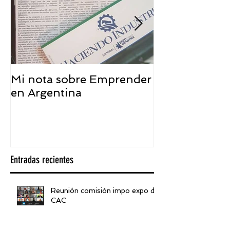
Mi nota sobre Emprender
¿Qué significa
en Argentina
embajador ASEA
visión desde 
Entradas recientes
Reunión comisión impo expo de
CAC