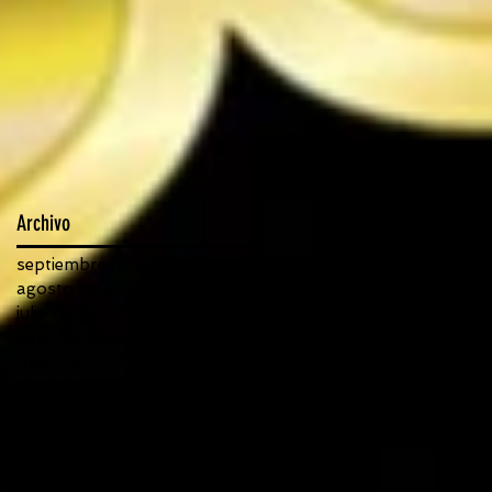
Archivo
septiembre de 2021
(3)
3 entradas
agosto de 2021
(22)
22 entradas
julio de 2021
(18)
18 entradas
junio de 2021
(30)
30 entradas
mayo de 2021
(21)
21 entradas
abril de 2021
(21)
21 entradas
marzo de 2021
(14)
14 entradas
febrero de 2021
(6)
6 entradas
enero de 2021
(4)
4 entradas
diciembre de 2020
(14)
14 entradas