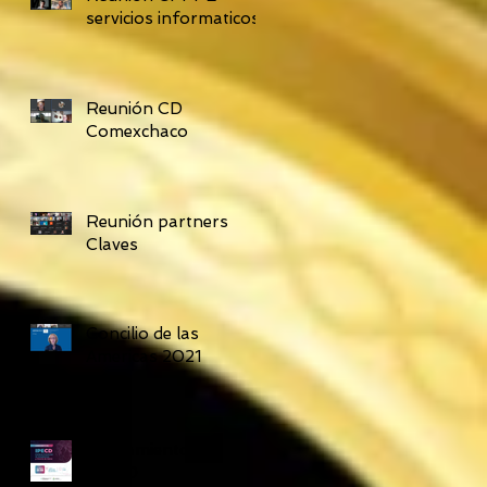
servicios informaticos
Reunión CD
Comexchaco
Reunión partners
Claves
Concilio de las
Americas 2021
Lanzamiento del
IPECD