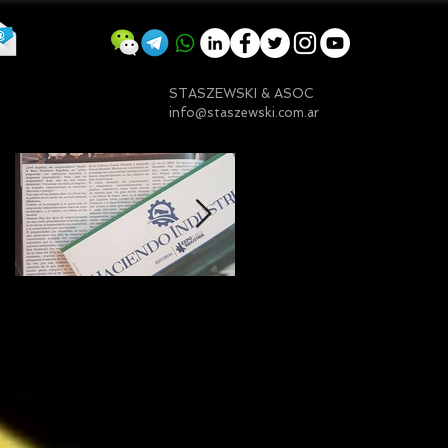
STASZEWSKI & ASOC
info@staszewski.com.ar
Entradas destacadas
Mi nota sobre
¿Qué significa ser
Emprender en
embajador ASEA?
Argentina
(Una visión desde
Chaco)