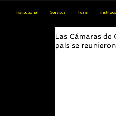
Institutional
Services
Team
Instituc
Las Cámaras de C
país se reuniero