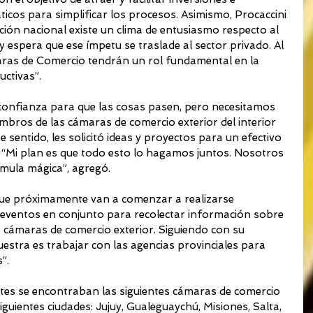
ticos para simplificar los procesos. Asimismo, Procaccini 
ción nacional existe un clima de entusiasmo respecto al 
 espera que ese ímpetu se traslade al sector privado. Al 
aras de Comercio tendrán un rol fundamental en la 
uctivas”.
 confianza para que las cosas pasen, pero necesitamos 
mbros de las cámaras de comercio exterior del interior 
e sentido, les solicitó ideas y proyectos para un efectivo 
 “Mi plan es que todo esto lo hagamos juntos. Nosotros 
mula mágica”, agregó.
ue próximamente van a comenzar a realizarse 
 eventos en conjunto para recolectar información sobre 
s cámaras de comercio exterior. Siguiendo con su 
uestra es trabajar con las agencias provinciales para 
”.
ntes se encontraban las siguientes cámaras de comercio 
iguientes ciudades: Jujuy, Gualeguaychú, Misiones, Salta, 