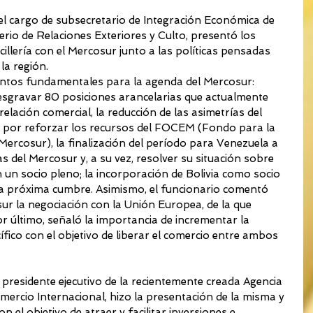
 el cargo de subsecretario de Integración Económica de 
rio de Relaciones Exteriores y Culto, presentó los 
illería con el Mercosur junto a las políticas pensadas 
la región.
ntos fundamentales para la agenda del Mercosur: 
esgravar 80 posiciones arancelarias que actualmente 
elación comercial, la reducción de las asimetrías del 
á por reforzar los recursos del FOCEM (Fondo para la 
Mercosur), la finalización del período para Venezuela a 
as del Mercosur y, a su vez, resolver su situación sobre 
un socio pleno; la incorporación de Bolivia como socio 
la próxima cumbre. Asimismo, el funcionario comentó 
sur la negociación con la Unión Europea, de la que 
 último, señaló la importancia de incrementar la 
cífico con el objetivo de liberar el comercio entre ambos 
 presidente ejecutivo de la recientemente creada Agencia 
mercio Internacional, hizo la presentación de la misma y 
n el objetivo de atraer y facilitar inversiones e 