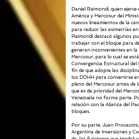
Daniel Raimondi, quien ejerce
América y Mercosur del Ministe
nuevos lineamientos de la canc
para reducir las asimetrías en 
Raimondi destacó algunos pu
trabajar con el bloque para d
generan inconvenientes en la r
Mercosur, para lo cual se est
Convergencia Estructural del 
fin de que adopte las disciplin
los DDHH para convertirse en 
pleno del Mercosur antes de 
que es de prioridad del Merco
Venezuela no forma parte. Por
relación con la Alianza del Pa
bloques.
Por su parte, Juan Procaccini,
Argentina de Inversiones y Co
de  las funciones que tendrá co