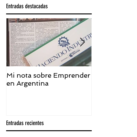
Entradas destacadas
Mi nota sobre Emprender
¿Qué significa
en Argentina
embajador ASEA
visión desde 
Entradas recientes