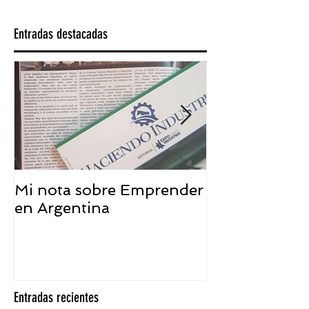
Entradas destacadas
Mi nota sobre Emprender
¿Qué significa
en Argentina
embajador ASEA
visión desde 
Entradas recientes