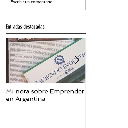
Escribir un comentario...
Entradas destacadas
Mi nota sobre Emprender
¿Qué significa
en Argentina
embajador ASEA
visión desde 