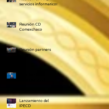
servicios informaticos
Reunión CD
Comexchaco
Reunión partners
Claves
Concilio de las
Americas 2021
Lanzamiento del
IPECD