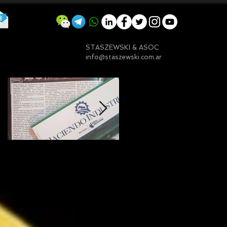
STASZEWSKI & ASOC
info@staszewski.com.ar
Entradas destacadas
Mi nota sobre
¿Qué significa ser
Emprender en
embajador ASEA?
Argentina
(Una visión desde
Chaco)