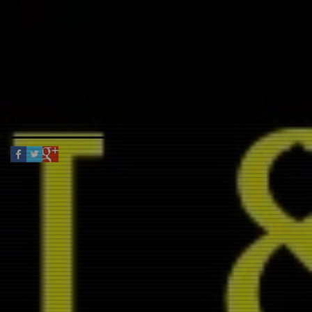
agosto de 2017
(3)
3 entradas
julio de 2017
(5)
5 entradas
Buscar por tags
No hay etiquetas aún.
Síguenos