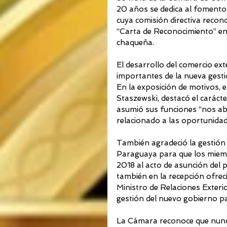
20 años se dedica al fomento d
cuya comisión directiva recono
“Carta de Reconocimiento” en u
chaqueña.
El desarrollo del comercio ex
importantes de la nueva gest
En la exposición de motivos, e
Staszewski, destacó el caráct
asumió sus funciones “nos ab
relacionado a las oportunida
También agradeció la gestión d
Paraguaya para que los miemb
2018 al acto de asunción del 
también en la recepción ofreci
Ministro de Relaciones Exterior
gestión del nuevo gobierno p
La Cámara reconoce que nunca