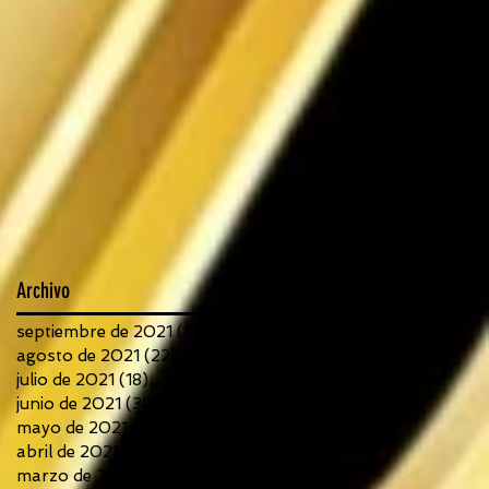
Archivo
septiembre de 2021
(3)
3 entradas
agosto de 2021
(22)
22 entradas
julio de 2021
(18)
18 entradas
junio de 2021
(30)
30 entradas
mayo de 2021
(21)
21 entradas
abril de 2021
(21)
21 entradas
marzo de 2021
(14)
14 entradas