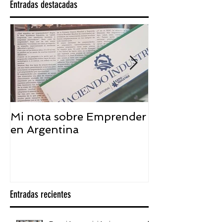
Entradas destacadas
Mi nota sobre Emprender
¿Qué significa
en Argentina
embajador ASEA
visión desde 
Entradas recientes