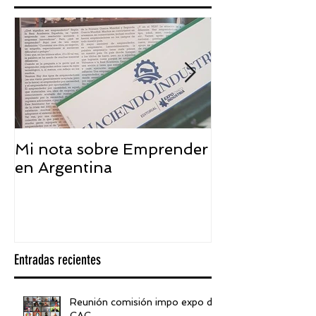
Mi nota sobre Emprender
¿Qué significa
en Argentina
embajador ASEA
visión desde 
Entradas recientes
Reunión comisión impo expo de
CAC