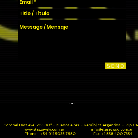
S E N D
Coronel Díaz Ave. 2155 10° - Buenos Aires - República Argentina – Zip
www.staszewski.com.ar
info@staszewski.com.ar
Phone.: +54 911 5035 7680 Fax: +1 858 400 7354