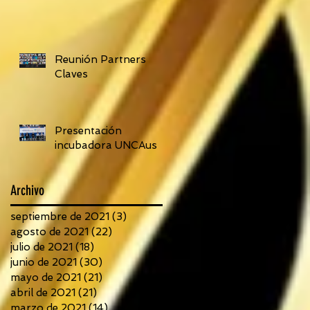
Reunión Partners
Claves
Presentación
incubadora UNCAus
Archivo
septiembre de 2021
(3)
3 entradas
agosto de 2021
(22)
22 entradas
julio de 2021
(18)
18 entradas
junio de 2021
(30)
30 entradas
mayo de 2021
(21)
21 entradas
abril de 2021
(21)
21 entradas
marzo de 2021
(14)
14 entradas