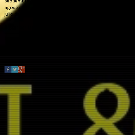
septiembre de 2017
(6)
6 entradas
agosto de 2017
(3)
3 entradas
julio de 2017
(5)
5 entradas
Buscar por tags
No hay etiquetas aún.
Síguenos