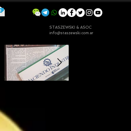
STASZEWSKI & ASOC
info@staszewski.com.ar
Entradas destacadas
Mi nota sobre
¿Qué significa ser
Emprender en
embajador ASEA?
Argentina
(Una visión desde
Chaco)