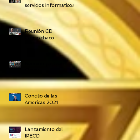
servicios informaticos
Reunión CD
Comexchaco
Reunión partners
Claves
Concilio de las
Americas 2021
Lanzamiento del
IPECD