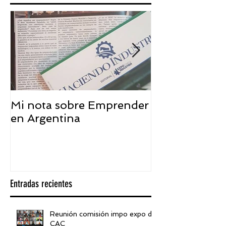
Mi nota sobre Emprender
¿Qué significa
en Argentina
embajador ASEA
visión desde 
Entradas recientes
Reunión comisión impo expo de
CAC