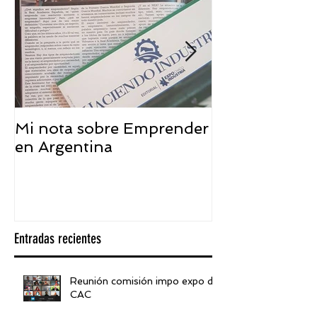
Mi nota sobre Emprender
¿Qué significa
en Argentina
embajador ASEA
visión desde 
Entradas recientes
Reunión comisión impo expo de
CAC