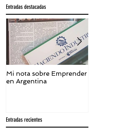
Entradas destacadas
Mi nota sobre Emprender
¿Qué significa
en Argentina
embajador ASEA
visión desde 
Entradas recientes