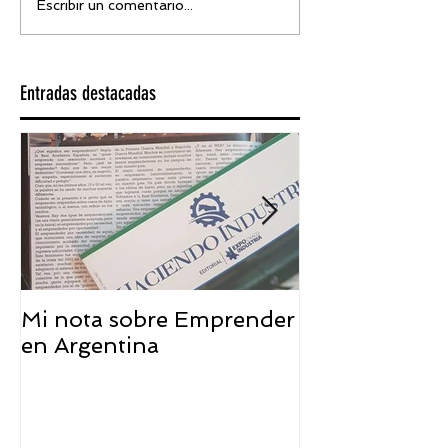
Escribir un comentario...
Entradas destacadas
Mi nota sobre Emprender
¿Qué significa
en Argentina
embajador ASEA
visión desde 