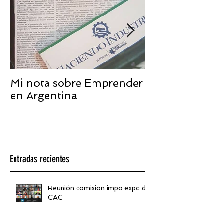
Mi nota sobre Emprender
¿Qué significa
en Argentina
embajador ASEA
visión desde 
Entradas recientes
Reunión comisión impo expo de
CAC