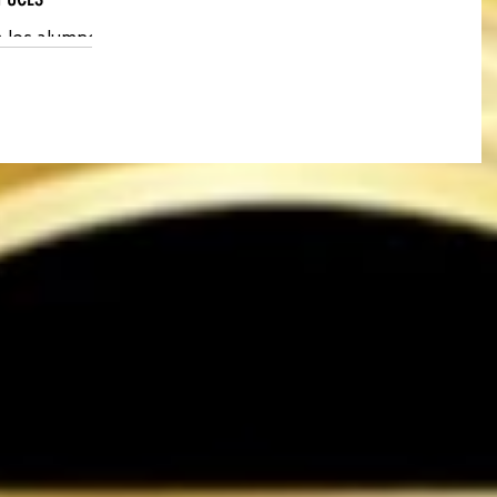
a los alumnos
eal. Gracias
riela Hidalgo.