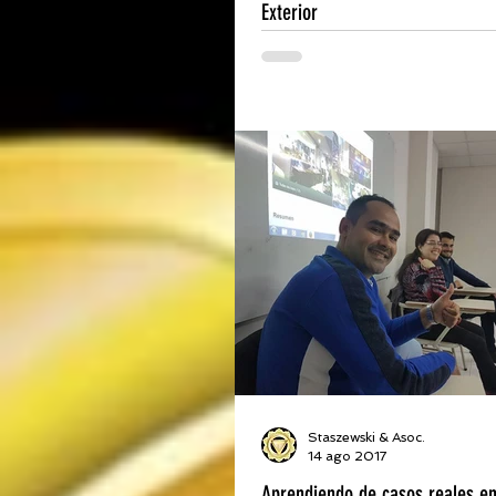
Exterior
Se realizó el pasado viernes
en su sede el XI Encuentro N
Cámaras de Comercio Exterio
presencia del...
Staszewski & Asoc.
14 ago 2017
Aprendiendo de casos reales e