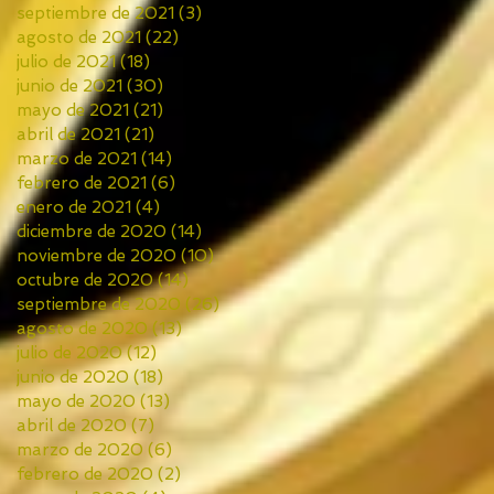
septiembre de 2021
(3)
3 entradas
agosto de 2021
(22)
22 entradas
julio de 2021
(18)
18 entradas
junio de 2021
(30)
30 entradas
mayo de 2021
(21)
21 entradas
abril de 2021
(21)
21 entradas
marzo de 2021
(14)
14 entradas
febrero de 2021
(6)
6 entradas
enero de 2021
(4)
4 entradas
diciembre de 2020
(14)
14 entradas
noviembre de 2020
(10)
10 entradas
octubre de 2020
(14)
14 entradas
septiembre de 2020
(26)
26 entradas
agosto de 2020
(13)
13 entradas
julio de 2020
(12)
12 entradas
junio de 2020
(18)
18 entradas
mayo de 2020
(13)
13 entradas
abril de 2020
(7)
7 entradas
marzo de 2020
(6)
6 entradas
febrero de 2020
(2)
2 entradas