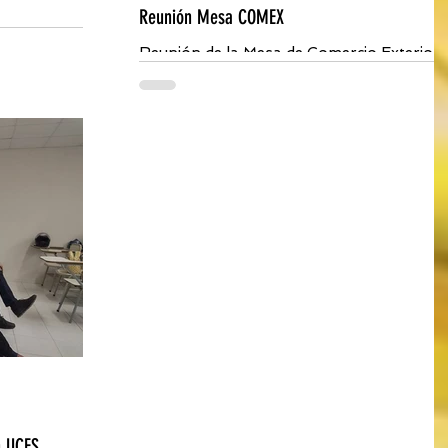
Reunión Mesa COMEX
 25 de agosto
Reunión de la Mesa de Comercio Exterior
acional de
(COMEX). En la oportunidad se trataron
r, con la
diversos temas entre los cuales
destacamos la...
n UCES