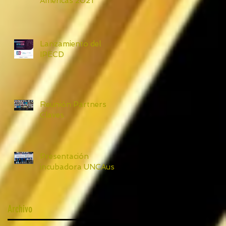
Americas 2021
Lanzamiento del
IPECD
Reunión Partners
Claves
Presentación
incubadora UNCAus
Archivo