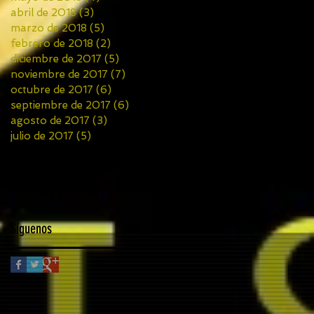
abril de 2018
(3)
3 entradas
marzo de 2018
(5)
5 entradas
febrero de 2018
(2)
2 entradas
diciembre de 2017
(5)
5 entradas
noviembre de 2017
(7)
7 entradas
octubre de 2017
(6)
6 entradas
septiembre de 2017
(6)
6 entradas
agosto de 2017
(3)
3 entradas
julio de 2017
(5)
5 entradas
Buscar por tags
No hay etiquetas aún.
Síguenos