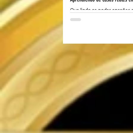
Que lindo es poder enseñar 
con casos reales, con gente r
Lucas Bonzi, Luis Jozsa y Gab
Gracias...