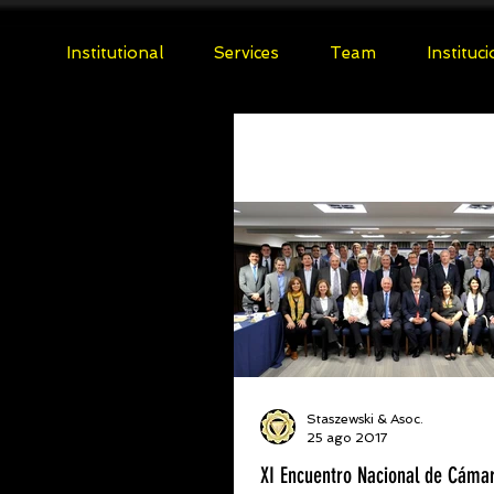
Institutional
Services
Team
Instituc
Staszewski & Asoc.
25 ago 2017
XI Encuentro Nacional de Cáma