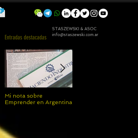
STASZEWSKI & ASOC
info@staszewski.com.ar
Entradas destacadas
Mi nota sobre
¿Qué significa ser
Emprender en Argentina
embajador ASEA? (Una
visión desde Chaco)