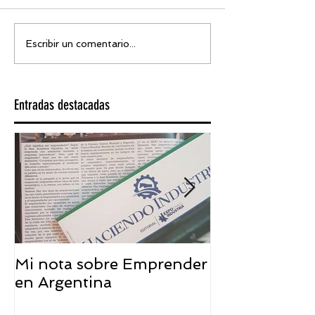
Escribir un comentario...
Entradas destacadas
Mi nota sobre Emprender
¿Qué significa
en Argentina
embajador ASEA
visión desde 