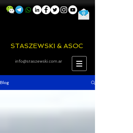
STASZEWSKI & ASOC
info@staszewski.com.ar
Blog