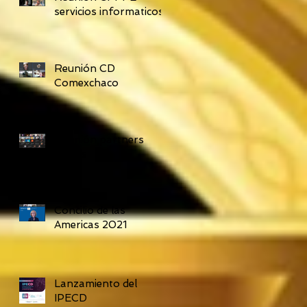
servicios informaticos
Reunión CD
Comexchaco
Reunión partners
Claves
Concilio de las
Americas 2021
Lanzamiento del
IPECD