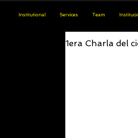
Institutional
Services
Team
Instituc
1era Charla del 