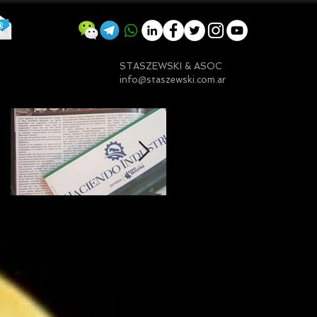
STASZEWSKI & ASOC
info@staszewski.com.ar
Entradas destacadas
Mi nota sobre
¿Qué significa ser
Emprender en
embajador ASEA?
Argentina
(Una visión desde
Chaco)