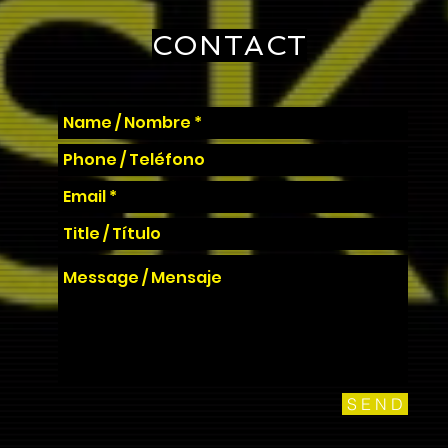
CONTACT
S E N D