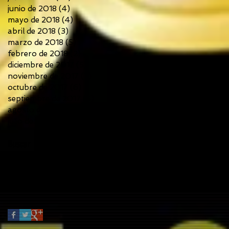
junio de 2018
(4)
4 entradas
mayo de 2018
(4)
4 entradas
abril de 2018
(3)
3 entradas
marzo de 2018
(5)
5 entradas
febrero de 2018
(2)
2 entradas
diciembre de 2017
(5)
5 entradas
noviembre de 2017
(7)
7 entradas
octubre de 2017
(6)
6 entradas
septiembre de 2017
(6)
6 entradas
agosto de 2017
(3)
3 entradas
julio de 2017
(5)
5 entradas
Buscar por tags
No hay etiquetas aún.
Síguenos