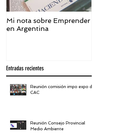
Mi nota sobre Emprender
¿Qué significa
en Argentina
embajador ASEA
visión desde 
Entradas recientes
Reunión comisión impo expo de
CAC
Reunión Consejo Provincial
Medio Ambiente