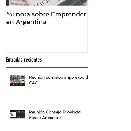
Mi nota sobre Emprender
¿Qué significa
en Argentina
embajador ASEA
visión desde 
Entradas recientes
Reunión comisión impo expo de
CAC
Reunión Consejo Provincial
Medio Ambiente