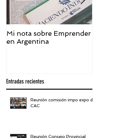
Mi nota sobre Emprender
¿Qué significa
en Argentina
embajador ASEA
visión desde 
Entradas recientes
Reunión comisión impo expo de
CAC
Reunión Consejo Provincial