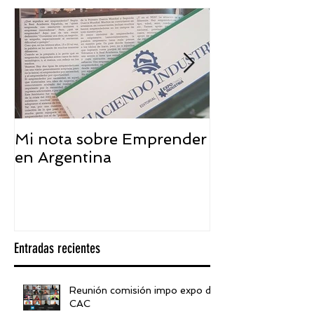
Mi nota sobre Emprender
¿Qué significa
en Argentina
embajador ASEA
visión desde 
Entradas recientes
Reunión comisión impo expo de
CAC