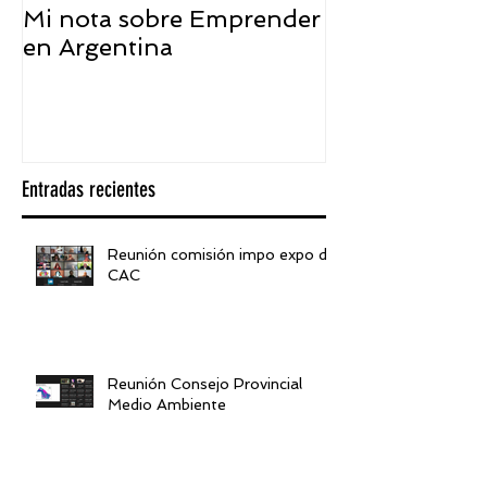
Mi nota sobre Emprender
¿Qué significa
en Argentina
embajador ASEA
visión desde 
Entradas recientes
Reunión comisión impo expo de
CAC
Reunión Consejo Provincial
Medio Ambiente