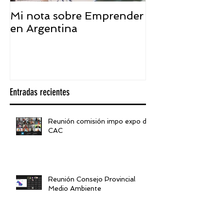
Mi nota sobre Emprender
¿Qué significa
en Argentina
embajador ASEA
visión desde 
Entradas recientes
Reunión comisión impo expo de
CAC
Reunión Consejo Provincial
Medio Ambiente