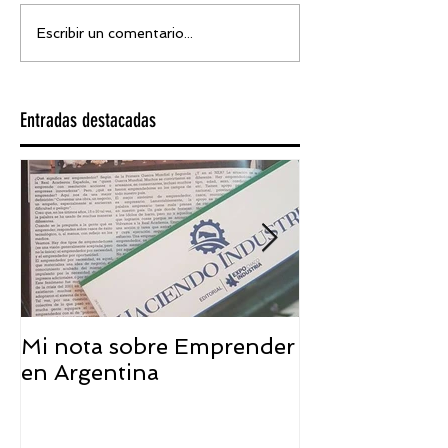
Escribir un comentario...
Entradas destacadas
Mi nota sobre Emprender
¿Qué significa
en Argentina
embajador ASEA
visión desde 