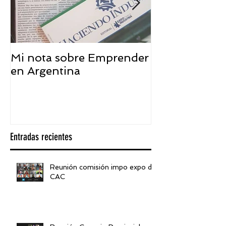
Mi nota sobre Emprender
¿Qué significa
en Argentina
embajador ASEA
visión desde 
Entradas recientes
Reunión comisión impo expo de
CAC