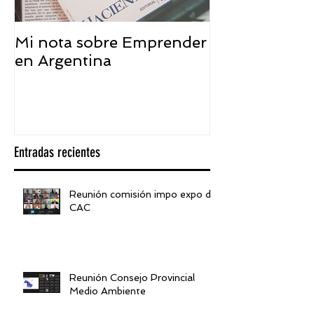
Mi nota sobre Emprender
¿Qué significa
en Argentina
embajador ASEA
visión desde 
Entradas recientes
Reunión comisión impo expo de
CAC
Reunión Consejo Provincial
Medio Ambiente