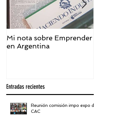
Mi nota sobre Emprender
¿Qué significa
en Argentina
embajador ASEA
visión desde 
Entradas recientes
Reunión comisión impo expo de
CAC