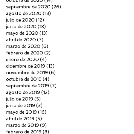
octubre de 2020
(14)
14 entradas
septiembre de 2020
(26)
26 entradas
agosto de 2020
(13)
13 entradas
julio de 2020
(12)
12 entradas
junio de 2020
(18)
18 entradas
mayo de 2020
(13)
13 entradas
abril de 2020
(7)
7 entradas
marzo de 2020
(6)
6 entradas
febrero de 2020
(2)
2 entradas
enero de 2020
(4)
4 entradas
diciembre de 2019
(13)
13 entradas
noviembre de 2019
(6)
6 entradas
octubre de 2019
(4)
4 entradas
septiembre de 2019
(7)
7 entradas
agosto de 2019
(12)
12 entradas
julio de 2019
(5)
5 entradas
junio de 2019
(3)
3 entradas
mayo de 2019
(16)
16 entradas
abril de 2019
(5)
5 entradas
marzo de 2019
(9)
9 entradas
febrero de 2019
(8)
8 entradas