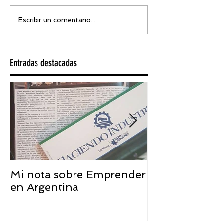
Escribir un comentario...
Entradas destacadas
Mi nota sobre Emprender
¿Qué significa
en Argentina
embajador ASEA
visión desde 