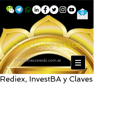
STASZEWSKI & ASOC
info@staszewski.com.ar
Rediex, InvestBA y Claves