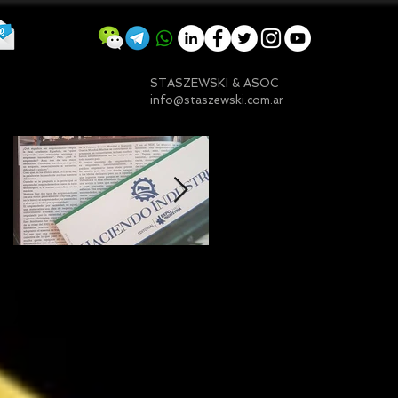
STASZEWSKI & ASOC
info@staszewski.com.ar
Entradas destacadas
Mi nota sobre
¿Qué significa ser
Emprender en
embajador ASEA?
Argentina
(Una visión desde
Chaco)