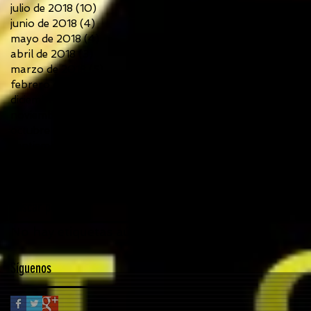
julio de 2018
(10)
10 entradas
junio de 2018
(4)
4 entradas
mayo de 2018
(4)
4 entradas
abril de 2018
(3)
3 entradas
marzo de 2018
(5)
5 entradas
febrero de 2018
(2)
2 entradas
diciembre de 2017
(5)
5 entradas
noviembre de 2017
(7)
7 entradas
octubre de 2017
(6)
6 entradas
septiembre de 2017
(6)
6 entradas
agosto de 2017
(3)
3 entradas
julio de 2017
(5)
5 entradas
Buscar por tags
No hay etiquetas aún.
Síguenos