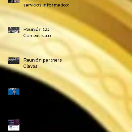
servicios informaticos
Reunión CD
Comexchaco
Reunión partners
Claves
Concilio de las
Americas 2021
Lanzamiento del
IPECD