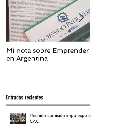
Mi nota sobre Emprender
¿Qué significa
en Argentina
embajador ASEA
visión desde 
Entradas recientes
Reunión comisión impo expo de
CAC