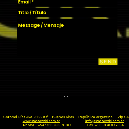
S E N D
Coronel Díaz Ave. 2155 10° - Buenos Aires - República Argentina – Zip
www.staszewski.com.ar
info@staszewski.com.ar
Phone.: +54 911 5035 7680 Fax: +1 858 400 7354