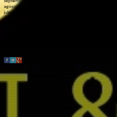
septiembre de 2017
(6)
6 entradas
agosto de 2017
(3)
3 entradas
julio de 2017
(5)
5 entradas
Buscar por tags
No hay etiquetas aún.
Síguenos