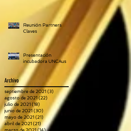
Reunión Partners
Claves
Presentación
incubadora UNCAus
Archivo
septiembre de 2021
(3)
3 entradas
agosto de 2021
(22)
22 entradas
julio de 2021
(18)
18 entradas
junio de 2021
(30)
30 entradas
mayo de 2021
(21)
21 entradas
abril de 2021
(21)
21 entradas
marzo de 2021
(14)
14 entradas