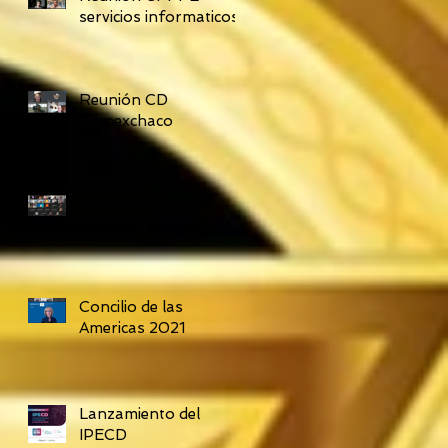
servicios informaticos
Reunión CD
Comexchaco
Reunión partners
Claves
Concilio de las
Americas 2021
Lanzamiento del
IPECD