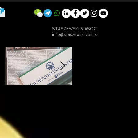
STASZEWSKI & ASOC
info@staszewski.com.ar
Entradas destacadas
Mi nota sobre
¿Qué significa ser
Emprender en
embajador ASEA?
Argentina
(Una visión desde
Chaco)