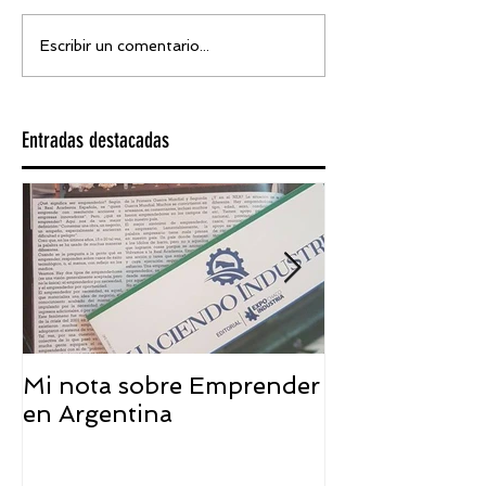
Escribir un comentario...
Entradas destacadas
Mi nota sobre Emprender
¿Qué significa
en Argentina
embajador ASEA
visión desde 