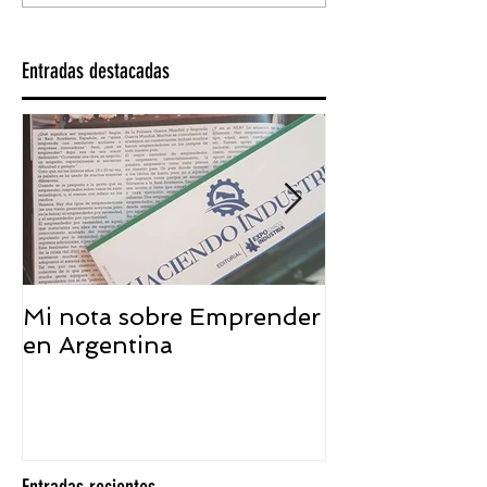
Entradas destacadas
Mi nota sobre Emprender
¿Qué significa
en Argentina
embajador ASEA
visión desde 
Entradas recientes