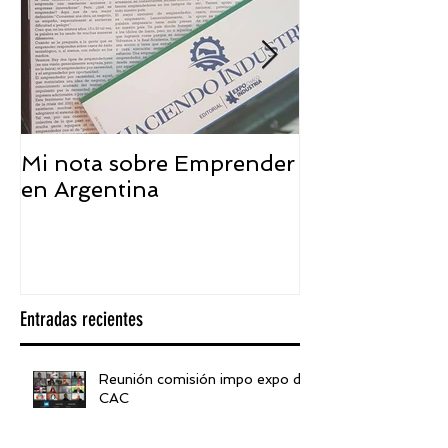
Mi nota sobre Emprender
¿Qué significa
en Argentina
embajador ASEA
visión desde 
Entradas recientes
Reunión comisión impo expo de
CAC