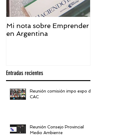
Mi nota sobre Emprender
¿Qué significa
en Argentina
embajador ASEA
visión desde 
Entradas recientes
Reunión comisión impo expo de
CAC
Reunión Consejo Provincial
Medio Ambiente