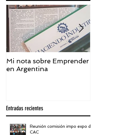
Mi nota sobre Emprender
¿Qué significa
en Argentina
embajador ASEA
visión desde 
Entradas recientes
Reunión comisión impo expo de
CAC