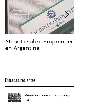
Mi nota sobre Emprender
¿Qué significa
en Argentina
embajador ASEA
visión desde 
Entradas recientes
Reunión comisión impo expo de
CAC