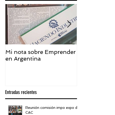
Mi nota sobre Emprender
¿Qué significa
en Argentina
embajador ASEA
visión desde 
Entradas recientes
Reunión comisión impo expo de
CAC