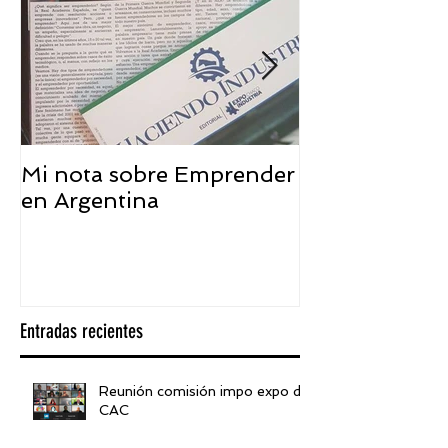
Mi nota sobre Emprender
¿Qué significa
en Argentina
embajador ASEA
visión desde 
Entradas recientes
Reunión comisión impo expo de
CAC