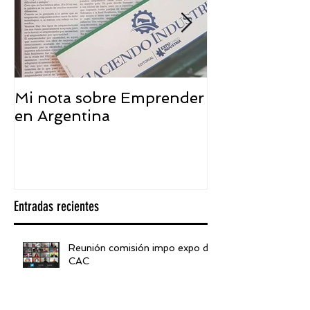
Mi nota sobre Emprender
¿Qué significa
en Argentina
embajador ASEA
visión desde 
Entradas recientes
Reunión comisión impo expo de
CAC