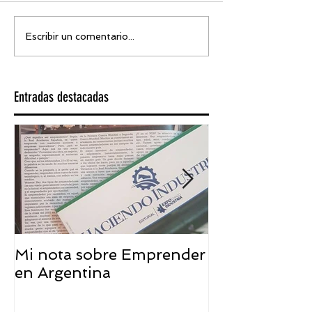
Escribir un comentario...
Entradas destacadas
Mi nota sobre Emprender
¿Qué significa
en Argentina
embajador ASEA
visión desde 